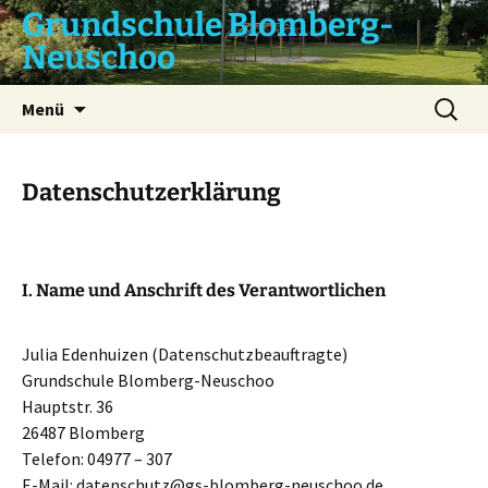
Zum
Grundschule Blomberg-
Inhalt
Neuschoo
springen
Suchen
Menü
nach:
Datenschutzerklärung
I. Name und Anschrift des Verantwortlichen
Julia Edenhuizen (Datenschutzbeauftragte)
Grundschule Blomberg-Neuschoo
Hauptstr. 36
26487 Blomberg
Telefon: 04977 – 307
E-Mail: datenschutz@gs-blomberg-neuschoo.de