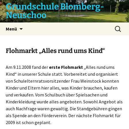
Zum
Grundschule Blomberg-
Inhalt
Neuschoo
springen
Suchen
Menü
nach:
Flohmarkt „Alles rund ums Kind“
Am 9.11.2008 fand der
erste Flohmarkt
„Alles rund ums
Kind“ in unserer Schule statt. Vorbereitet und organisiert
von Schulelternratsvorsitzender Frau Weinstock konnten
Kinder und Eltern hier alles, was Kinder brauchen, kaufen
und verkaufen. Vom Schulbuch über Spielsachen und
Kinderkleidung wurde alles angeboten. Sowohl Angebot als
auch Nachfrage waren gewaltig. Die Standgebühren gingen
als Spende an den Förderverein. Der nächste Flohmarkt für
2009 ist schon geplant.