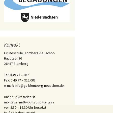
des
hulelternrat malt
nkespiele
Kontakt
endenübergabe nach
Grundschule Blomberg-Neuschoo
ohmarkt
Hauptstr. 36
26487 Blomberg
ohmarkt „Alles rund
s Kind“
Tel: 0 49 77 – 307
Fax: 0 49 77 – 912 003
e-mail: info@gs-blomberg-neuschoo.de
Unser Sekretariat ist
montags, mittwochs und freitags
von 8.30 – 12.30 Uhr besetzt
(außer in den Ferien).