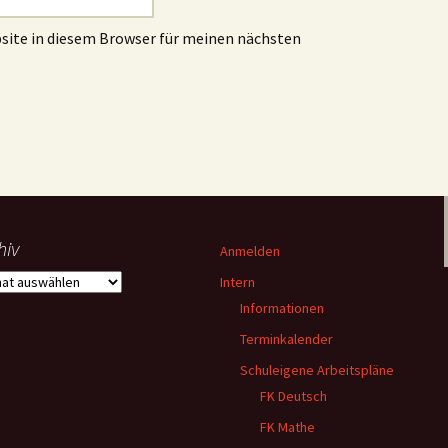
site in diesem Browser für meinen nächsten
hiv
Anmelden
iv
Intern
Informationen
Terminkalender
Schuleigene Arbeitspläne
FK Deutsch
FK Mathe