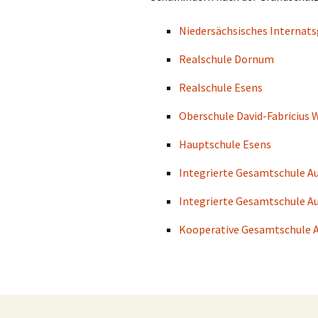
Niedersächsisches Interna
Schulprogramm
Realschule Dornum
Konzepte
Realschule Esens
Kooperationsverbund
Hochbegabung
Oberschule David-Fabricius 
Hauptschule Esens
Integrierte Gesamtschule A
Integrierte Gesamtschule Au
Kooperative Gesamtschule 