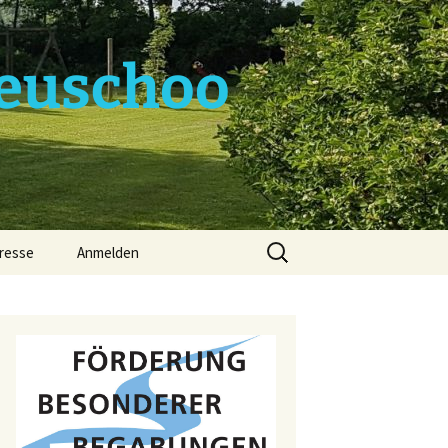
euschoo
Suchen
resse
Anmelden
nach: