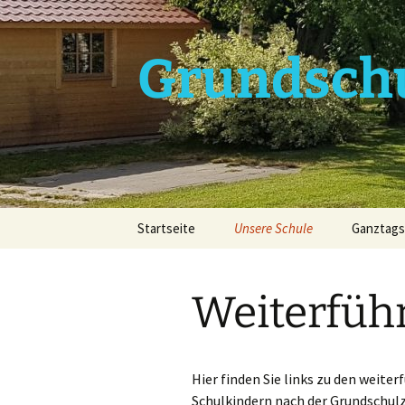
Zum
Inhalt
springen
Grundsch
Startseite
Unsere Schule
Ganztags
Kontakt
Mensa
Weiterfüh
Kollegium
Ganztag
Grundlegende
Einwahl
Informationen
Ganztag
Hier finden Sie links zu den weite
Schulkindern nach der Grundschulz
Gremien