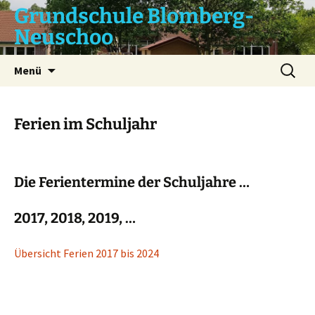
Zum
Grundschule Blomberg-
Inhalt
Neuschoo
springen
Suchen
Menü
nach:
Ferien im Schuljahr
Die Ferientermine der Schuljahre …
2017, 2018, 2019, …
Übersicht Ferien 2017 bis 2024