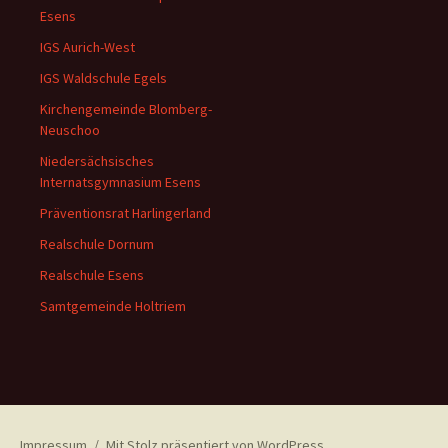
Esens
IGS Aurich-West
IGS Waldschule Egels
Kirchengemeinde Blomberg-
Neuschoo
Niedersächsisches
Internatsgymnasium Esens
Präventionsrat Harlingerland
Realschule Dornum
Realschule Esens
Samtgemeinde Holtriem
Impressum
Mit Stolz präsentiert von WordPress