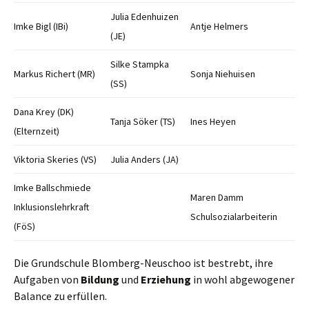
Julia Edenhuizen
Imke Bigl (IBi)
Antje Helmers
(JE)
Silke Stampka
Markus Richert (MR)
Sonja Niehuisen
(SS)
Dana Krey (DK)
Tanja Söker (TS)
Ines Heyen
(Elternzeit)
Viktoria Skeries (VS)
Julia Anders (JA)
Imke Ballschmiede
Maren Damm
Inklusionslehrkraft
Schulsozialarbeiterin
(FöS)
Die Grundschule Blomberg-Neuschoo ist bestrebt, ihre
Aufgaben von
Bildung
und
Erziehung
in wohl abgewogener
Balance zu erfüllen.