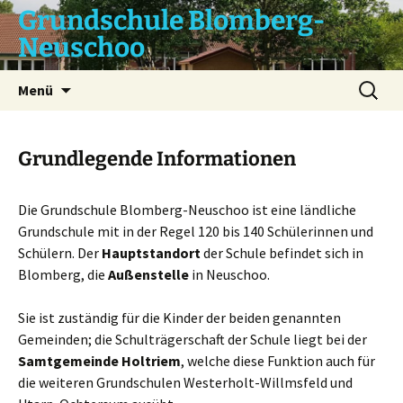
Zum
Grundschule Blomberg-
Inhalt
Neuschoo
springen
Suchen
Menü
nach:
Grundlegende Informationen
Die Grundschule Blomberg-Neuschoo ist eine ländliche
Grundschule mit in der Regel 120 bis 140 Schülerinnen und
Schülern. Der
Hauptstandort
der Schule befindet sich in
Blomberg, die
Außenstelle
in Neuschoo.
Sie ist zuständig für die Kinder der beiden genannten
Gemeinden; die Schulträgerschaft der Schule liegt bei der
Samtgemeinde Holtriem
, welche diese Funktion auch für
die weiteren Grundschulen Westerholt-Willmsfeld und